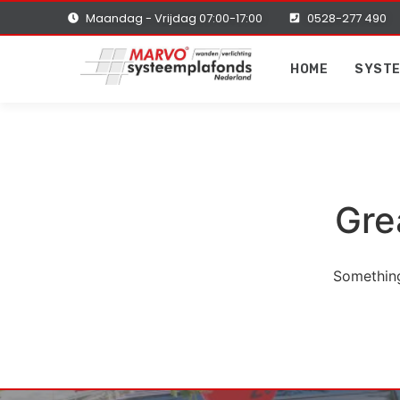
Maandag - Vrijdag 07:00-17:00
0528-277 490
HOME
SYST
Gre
Something