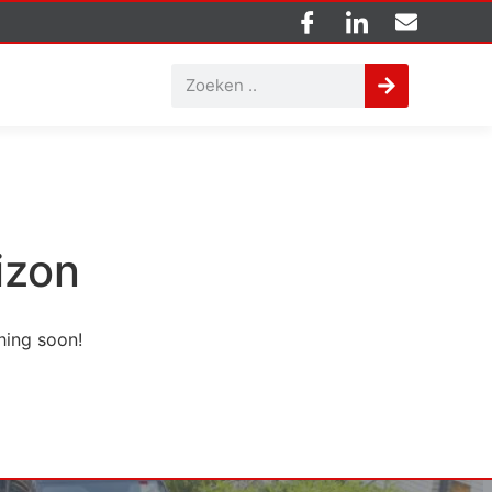
izon
hing soon!